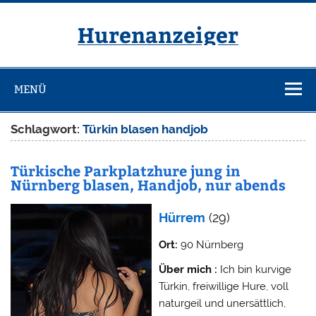
Zum
Inhalt
springen
Hurenanzeiger
MENÜ
Schlagwort:
Türkin blasen handjob
Türkische Parkplatzhure jung in
Nürnberg blasen, Handjob, nur abends
Hürrem
(29)
Ort:
90 Nürnberg
Über mich :
Ich bin kurvige
Türkin, freiwillige Hure, voll
naturgeil und unersättlich,