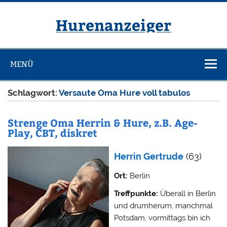
Zum
Inhalt
springen
Hurenanzeiger
MENÜ
Schlagwort:
Versaute Oma Hure voll tabulos
Strenge Oma Herrin & Hure, z.B. Age-
Play, CBT, diskret
Herrin Gertrude
(63)
Ort:
Berlin
Treffpunkte:
Überall in Berlin
und drumherum, manchmal
Potsdam, vormittags bin ich