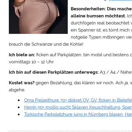
Besonderheiten:
Dies mache 
alleine bumsen möchtest.
Ich
durchfögeln real beobachtet 
ein Spanner ist, es törnt mic
notgeile Typen mitbringen viel
brauch die Schwänze und die Kohle!
Ich biete an:
ficken auf Parkplätzen, bin mobil und bestens
vormittags 10 – 12 Uhr.
Ich bin auf diesen Parkplätzen unterwegs:
A3 / A4 / Nähe
Kostet was?
gegen Bezahlung, das klären wir noch. Ach ja, wer
abgehe.
Oma Freizeithure 70+ diskret OV, GV, ficken in Bielefe
Herrin 50+ mollig sucht Sklaven Keuschhaltung, Span
Türkische Parkplatzhure jung in Nürnberg blasen, Ha