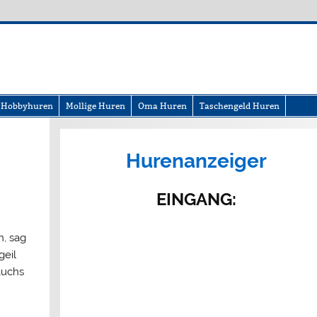
Hobbyhuren
Mollige Huren
Oma Huren
Taschengeld Huren
Hurenanzeiger
EINGANG
:
n, sag
geil
auchs