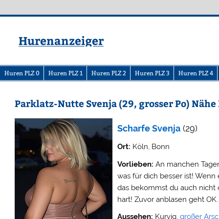
Zum
Inhalt
springen
Hurenanzeiger
Huren PLZ 0
Huren PLZ 1
Huren PLZ 2
Huren PLZ 3
Huren PLZ 4
Parklatz-Nutte Svenja (29, grosser Po) Näh
Scharfe Svenja
(29)
Ort:
Köln, Bonn
Vorlieben:
An manchen Tagen 
was für dich besser ist! Wenn 
das bekommst du auch nicht o
hart! Zuvor anblasen geht OK.
Aussehen:
Kurvig,
großer Ars