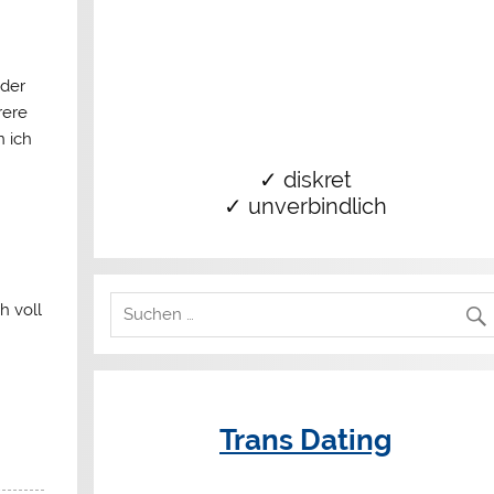
 der
rere
n ich
✓ diskret
✓ unverbindlich
h voll
Trans Dating