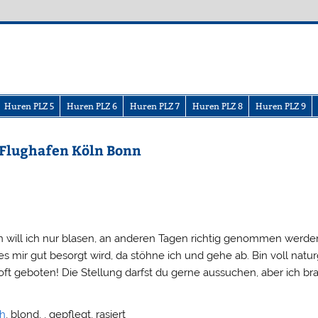
Huren PLZ 5
Huren PLZ 6
Huren PLZ 7
Huren PLZ 8
Huren PLZ 9
e Flughafen Köln Bonn
will ich nur blasen, an anderen Tagen richtig genommen werde
es mir gut besorgt wird, da stöhne ich und gehe ab. Bin voll natur
ft geboten! Die Stellung darfst du gerne aussuchen, aber ich br
ch
, blond, , gepflegt, rasiert